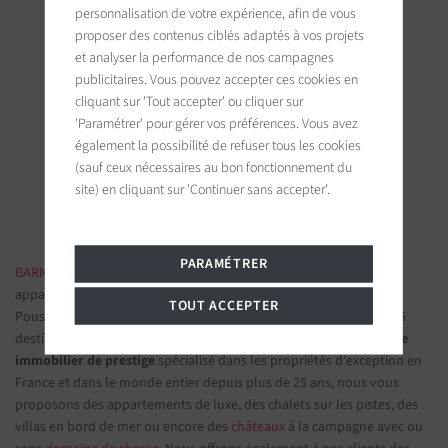
personnalisation de votre expérience, afin de vous
proposer des contenus ciblés adaptés à vos projets
et analyser la performance de nos campagnes
publicitaires. Vous pouvez accepter ces cookies en
BARNES Lille
cliquant sur 'Tout accepter' ou cliquer sur
73, rue de la Monnaie
'Paramétrer' pour gérer vos préférences. Vous avez
59000 Lille, France
également la possibilité de refuser tous les cookies
(sauf ceux nécessaires au bon fonctionnement du
Suivez-nous sur les réseaux sociaux
site) en cliquant sur 'Continuer sans accepter'.
PARAMÉTRER
BARNES IMMOBILIER DE LUXE
- Les plus belles demeures et
appartements de prestige
TOUT ACCEPTER
Poussez la porte d'une de nos
agences immobilières
parmi nos 75
destinations et confiez-nous vos projets d’investissement.
Groupe
immobilier de prestige
spécialisé dans les propriétés d'exception en
France et dans le monde entier depuis plus de 25 ans, nous vous
proposons des appartements de luxe, des chalets sur les pistes, des
villas en bord de mer ou encore des
châteaux
à la campagne avec ou